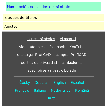
Numeración de salidas del símbolo
Bloques de títulos
Ajustes
buscar símbolos
el manual
Videotutoriales
facebook
YouTube
descargar ProfiCAD
comprar ProfiCAD
política de privacidad
contáctenos
suscribirse a nuestro boletín
Česky
Deutsch
English
Español
Français
Italiano
Nederlands
Română
中文