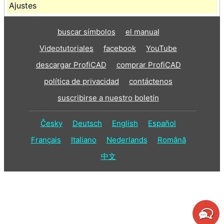
Ajustes
buscar símbolos
el manual
Videotutoriales
facebook
YouTube
descargar ProfiCAD
comprar ProfiCAD
política de privacidad
contáctenos
suscribirse a nuestro boletín
Česky
Deutsch
English
Español
Français
Italiano
Nederlands
Română
中文